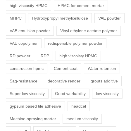
high viscosity HPMC
HPMC for cement mortar
MHPC
Hydroxypropyl methylcellulose
VAE powder
VAE emulsion powder
Vinyl ethylene acetate polymer
VAE copolymer
redispersible polymer powder
RD powder
RDP
high viscoisty HPMC
construction hpmc
Cement coat
Water retention
Sag-resistance
decorative render
grouts additive
Super low viscosity
Good workability
low viscosity
gypsum based tile adhesive
headcel
Machine-spraying mortar
medium viscosity