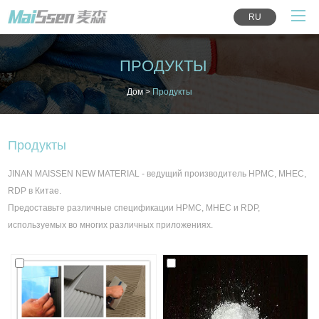
RU
ПРОДУКТЫ
Дом
>
Продукты
Продукты
JINAN MAISSEN NEW MATERIAL - ведущий производитель HPMC, MHEC,
RDP в Китае.
Предоставьте различные спецификации HPMC, MHEC и RDP,
используемых во многих различных приложениях.