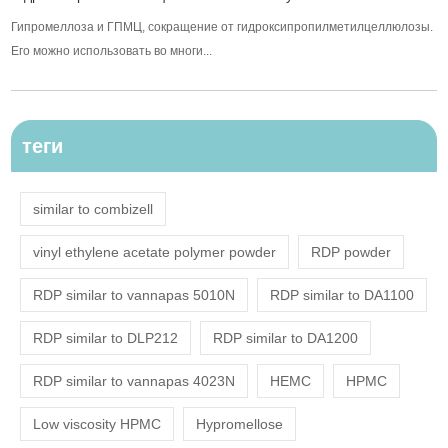
Гипромеллоза и ГПМЦ, сокращение от гидроксипропилметилцеллюлозы.
Его можно использовать во многи...
теги
similar to combizell
vinyl ethylene acetate polymer powder
RDP powder
RDP similar to vannapas 5010N
RDP similar to DA1100
RDP similar to DLP212
RDP similar to DA1200
RDP similar to vannapas 4023N
HEMC
HPMC
Low viscosity HPMC
Hypromellose