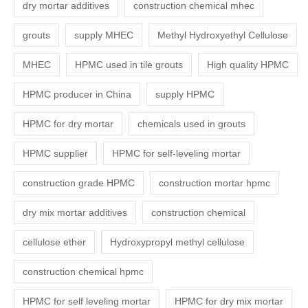
dry mortar additives
construction chemical mhec
grouts
supply MHEC
Methyl Hydroxyethyl Cellulose
MHEC
HPMC used in tile grouts
High quality HPMC
HPMC producer in China
supply HPMC
HPMC for dry mortar
chemicals used in grouts
HPMC supplier
HPMC for self-leveling mortar
construction grade HPMC
construction mortar hpmc
dry mix mortar additives
construction chemical
cellulose ether
Hydroxypropyl methyl cellulose
construction chemical hpmc
HPMC for self leveling mortar
HPMC for dry mix mortar