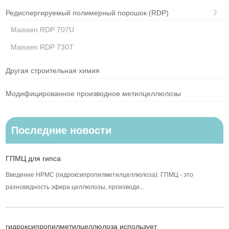
Редиспергируемый полимерный порошок (RDP)
Maissen RDP 707U
Maissen RDP 730T
Другая строительная химия
Модифицированное производное метилцеллюлозы
Последние новости
ГПМЦ для гипса
Введение HPMC (гидроксипропилметилцеллюлоза): ГПМЦ - это
разновидность эфира целлюлозы, производи...
гидроксипропилметилцеллюлоза использует