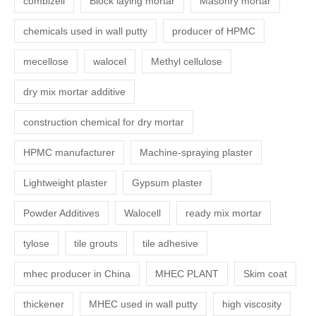
combizell
Block laying mortar
Masonry mortar
chemicals used in wall putty
producer of HPMC
mecellose
walocel
Methyl cellulose
dry mix mortar additive
construction chemical for dry mortar
HPMC manufacturer
Machine-spraying plaster
Lightweight plaster
Gypsum plaster
Powder Additives
Walocell
ready mix mortar
tylose
tile grouts
tile adhesive
mhec producer in China
MHEC PLANT
Skim coat
thickener
MHEC used in wall putty
high viscosity