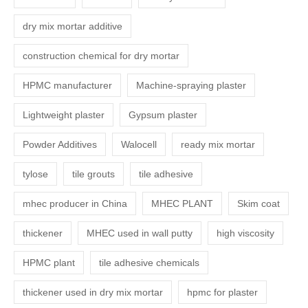
dry mix mortar additive
construction chemical for dry mortar
HPMC manufacturer
Machine-spraying plaster
Lightweight plaster
Gypsum plaster
Powder Additives
Walocell
ready mix mortar
tylose
tile grouts
tile adhesive
mhec producer in China
MHEC PLANT
Skim coat
thickener
MHEC used in wall putty
high viscosity
HPMC plant
tile adhesive chemicals
thickener used in dry mix mortar
hpmc for plaster