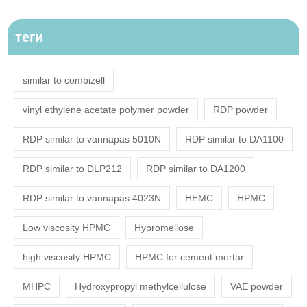
теги
similar to combizell
vinyl ethylene acetate polymer powder
RDP powder
RDP similar to vannapas 5010N
RDP similar to DA1100
RDP similar to DLP212
RDP similar to DA1200
RDP similar to vannapas 4023N
HEMC
HPMC
Low viscosity HPMC
Hypromellose
high viscosity HPMC
HPMC for cement mortar
MHPC
Hydroxypropyl methylcellulose
VAE powder