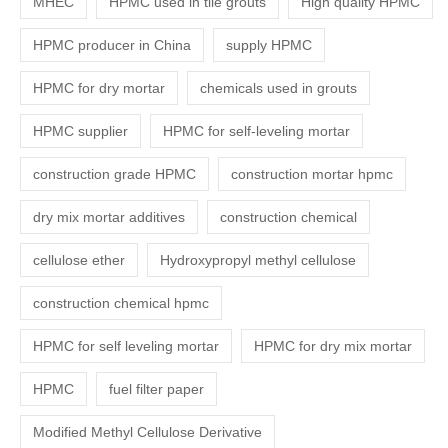
MHEC
HPMC used in tile grouts
High quality HPMC
HPMC producer in China
supply HPMC
HPMC for dry mortar
chemicals used in grouts
HPMC supplier
HPMC for self-leveling mortar
construction grade HPMC
construction mortar hpmc
dry mix mortar additives
construction chemical
cellulose ether
Hydroxypropyl methyl cellulose
construction chemical hpmc
HPMC for self leveling mortar
HPMC for dry mix mortar
HPMC
fuel filter paper
Modified Methyl Cellulose Derivative