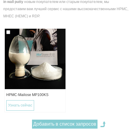
in wall putty
новым покупателем или старым покупателем, мы
предоставим вам лучший сервис с нашими высококачественными HPMC,
MHEC (HEMC) и RDP.
HPMC-Mailose MP100KS
Узнать сейчас