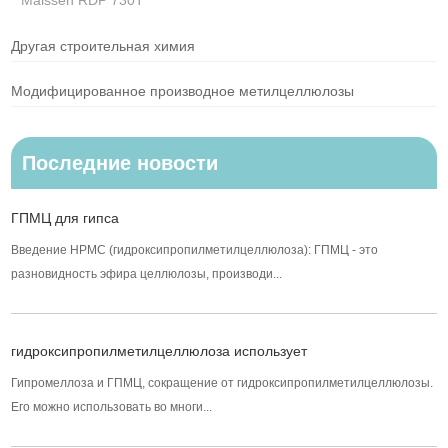
Maissen RDP 730T
Другая строительная химия
Модифицированное производное метилцеллюлозы
Последние новости
ГПМЦ для гипса
Введение HPMC (гидроксипропилметилцеллюлоза): ГПМЦ - это
разновидность эфира целлюлозы, производи...
гидроксипропилметилцеллюлоза использует
Гипромеллоза и ГПМЦ, сокращение от гидроксипропилметилцеллюлозы.
Его можно использовать во многи...