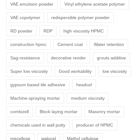
VAE emulsion powder
Vinyl ethylene acetate polymer
VAE copolymer
redispersible polymer powder
RD powder
RDP
high viscoisty HPMC
construction hpmc
Cement coat
Water retention
Sag-resistance
decorative render
grouts additive
Super low viscosity
Good workability
low viscosity
gypsum based tile adhesive
headcel
Machine-spraying mortar
medium viscosity
combizell
Block laying mortar
Masonry mortar
chemicals used in wall putty
producer of HPMC
mecellose
walocel
Methyl cellulose