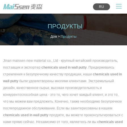
RU
ПРОДУКТЫ
Дом
>
Продукты
Jinan maissen new material co., Ltd - крупный китайский производитель,
поставщик и экспортер
chemicals used in wall putty
. Придерживаясь
стремления к безупречному качеству продукции, наши
chemicals used in
wall putty
были удовлетворены многими клиентами. Экстремальный
дизайн, качественное сырье, высокая производительность и
конкурентоспособная цена - это то, чего хочет каждый клиент, и это то,
что мы можем вам предложить. Конечно, также необходимо безупречное
послепродажное обслуживание. Если вы заинтересованы в нашем
chemicals used in wall putty
продукте, вы можете проконсультироваться с
нами прямо сейчас. Независимо от того, являетесь ли вы
chemicals used