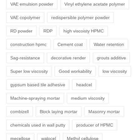
VAE emulsion powder
Vinyl ethylene acetate polymer
VAE copolymer
redispersible polymer powder
RD powder
RDP
high viscoisty HPMC
construction hpmc
Cement coat
Water retention
Sag-resistance
decorative render
grouts additive
Super low viscosity
Good workability
low viscosity
gypsum based tile adhesive
headcel
Machine-spraying mortar
medium viscosity
combizell
Block laying mortar
Masonry mortar
chemicals used in wall putty
producer of HPMC
mecellose
walocel
Methyl cellulose