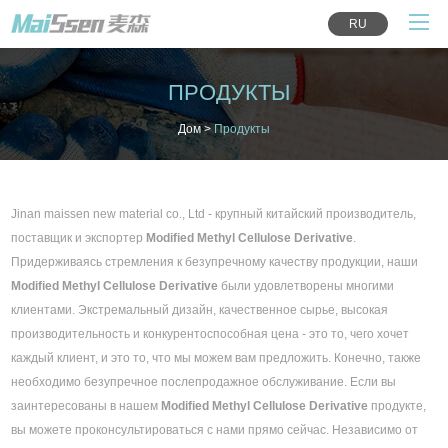
RU
ПРОДУКТЫ
Дом
>
Продукты
Jinan maissen new material co., Ltd - крупный китайский производитель,
поставщик и экспортер
Modified Methyl Cellulose Derivative
.
Придерживаясь стремления к безупречному качеству продукции, наши
Modified Methyl Cellulose Derivative
были удовлетворены многими
клиентами. Экстремальный дизайн, качественное сырье, высокая
производительность и конкурентоспособная цена - это то, чего хочет
каждый клиент, и это то, что мы можем вам предложить. Конечно, также
необходимо безупречное послепродажное обслуживание. Если вы
заинтересованы в нашем
Modified Methyl Cellulose Derivative
продукте,
вы можете проконсультироваться с нами прямо сейчас. Независимо от