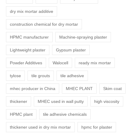
dry mix mortar additive
construction chemical for dry mortar
HPMC manufacturer
Machine-spraying plaster
Lightweight plaster
Gypsum plaster
Powder Additives
Walocell
ready mix mortar
tylose
tile grouts
tile adhesive
mhec producer in China
MHEC PLANT
Skim coat
thickener
MHEC used in wall putty
high viscosity
HPMC plant
tile adhesive chemicals
thickener used in dry mix mortar
hpmc for plaster