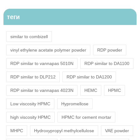
теги
similar to combizell
vinyl ethylene acetate polymer powder
RDP powder
RDP similar to vannapas 5010N
RDP similar to DA1100
RDP similar to DLP212
RDP similar to DA1200
RDP similar to vannapas 4023N
HEMC
HPMC
Low viscosity HPMC
Hypromellose
high viscosity HPMC
HPMC for cement mortar
MHPC
Hydroxypropyl methylcellulose
VAE powder