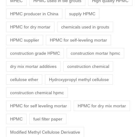
MHEC
HPMC used in tile grouts
High quality HPMC
HPMC producer in China
supply HPMC
HPMC for dry mortar
chemicals used in grouts
HPMC supplier
HPMC for self-leveling mortar
construction grade HPMC
construction mortar hpmc
dry mix mortar additives
construction chemical
cellulose ether
Hydroxypropyl methyl cellulose
construction chemical hpmc
HPMC for self leveling mortar
HPMC for dry mix mortar
HPMC
fuel filter paper
Modified Methyl Cellulose Derivative