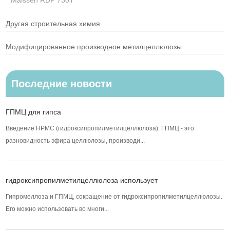
Maissen RDP 730T
Другая строительная химия
Модифицированное производное метилцеллюлозы
Последние новости
ГПМЦ для гипса
Введение HPMC (гидроксипропилметилцеллюлоза): ГПМЦ - это
разновидность эфира целлюлозы, производи...
гидроксипропилметилцеллюлоза использует
Гипромеллоза и ГПМЦ, сокращение от гидроксипропилметилцеллюлозы.
Его можно использовать во многи...