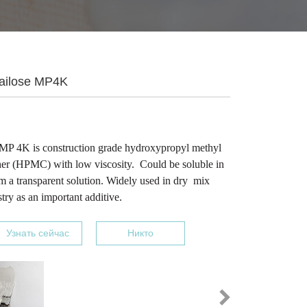
ilose MP4K
MP 4K is construction grade hydroxypropyl methyl
ther (HPMC) with low viscosity. Could be soluble in
rm a transparent solution. Widely used in dry mix
try as an important additive.
Узнать сейчас
Никто