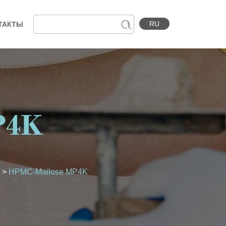
RU
ТАКТЫ
P4K
>
HPMC-Mailose MP4K