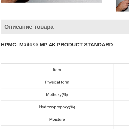
Описание товара
HPMC- Mailose MP 4K PRODUCT STANDARD
Item
Physical form
Methoxy(%)
Hydroxypropoxy(%)
Moisture