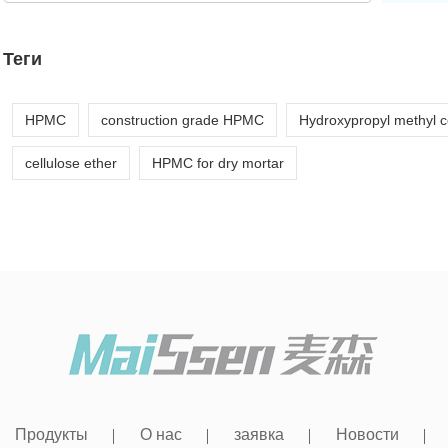
Теги
HPMC
construction grade HPMC
Hydroxypropyl methyl c
cellulose ether
HPMC for dry mortar
Продукты
О нас
заявка
Новости