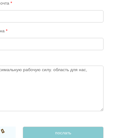
почта
*
ана
*