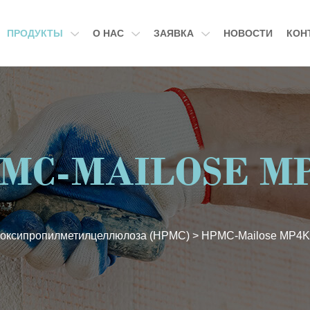
ПРОДУКТЫ
О НАС
ЗАЯВКА
НОВОСТИ
КОН
MC-MAILOSE M
оксипропилметилцеллюлоза (HPMC)
>
HPMC-Mailose MP4K