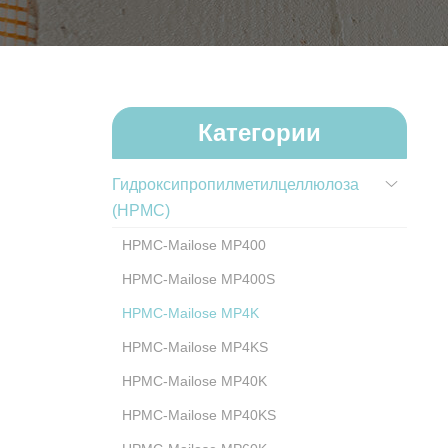
Категории
Гидроксипропилметилцеллюлоза
(HPMC)
HPMC-Mailose MP400
HPMC-Mailose MP400S
HPMC-Mailose MP4K
HPMC-Mailose MP4KS
HPMC-Mailose MP40K
HPMC-Mailose MP40KS