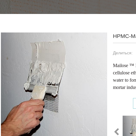
HPMC-Ma
Делиться:
Mailose ™ 
cellulose e
water to fo
mortar indus