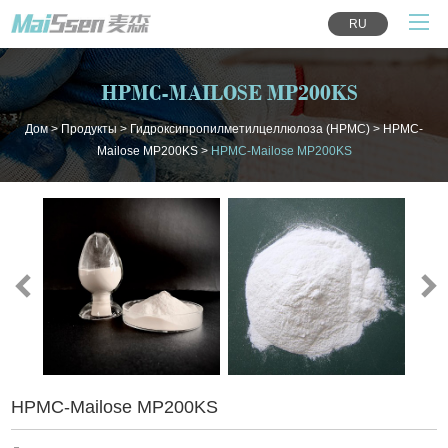
RU
HPMC-MAILOSE MP200KS
Дом
>
Продукты
>
Гидроксипропилметилцеллюлоза (HPMC)
>
HPMC-
Mailose MP200KS
>
HPMC-Mailose MP200KS
HPMC-Mailose MP200KS