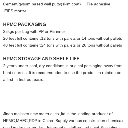
Cement/gysum based wall putty(skim coat) Tile adhesive
EIFS mortar
HPMC PACKAGING
25kgs per bag with PP or PE inner
20 feet full container:12 tons with pallets or 14 tons without pallets
40 feet full container:24 tons with pallets or 26 tons without pallets
HPMC STORAGE AND SHELF LIFE
2 years under cool, dry conditions in original packaging away from
heat sources. It is recommended to use the product in rotation on
a first-in first-out basis.
Jinan maissen new material co.,ltd is the leading producer of
HPMC,MHEC,RDP in China. Supply various construction chemicals
used in dry mix mortar, detergent,oil drilling and paint ＆ coatings