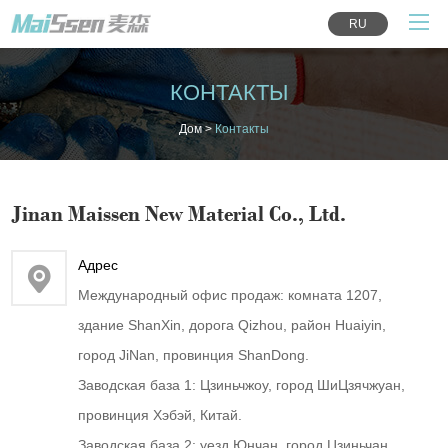
RU
КОНТАКТЫ
Дом
>
Контакты
Jinan Maissen New Material Co., Ltd.
Адрес
Международный офис продаж: комната 1207,
здание ShanXin, дорога Qizhou, район Huaiyin,
город JiNan, провинция ShanDong.
Заводская база 1: Цзиньчжоу, город ШиЦзячжуан,
провинция Хэбэй, Китай.
Заводская база 2: уезд Юнчан, город Цзиньчан,