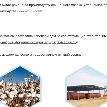
 Китае районе по производству очищенного хлопка. Стабильная по
оизводственных мощностей.
е можем поставлять клиентам другие сопутствующие строительные 
 натрия, формиат кальция, эфир крахмала и т. Д.
повышаем качество и предоставляем лучший сервис.