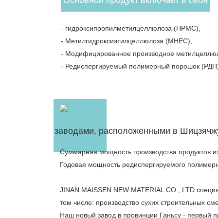
Основной продукт включает в себя
- гидроксипропилметилцеллюлоза (HPMC),
- Метилгидроксиэтилцеллюлоза (MHEC),
- Модифицированное производное метилцеллю
- Редиспергируемый полимерный порошок (РДП)
заводами, расположенными в Шицзячжуа
Суммарная мощность производства продуктов из
Годовая мощность редиспергируемого полимерно
JINAN MAISSEN NEW MATERIAL CO., LTD специали
том числе: производство сухих строительных см
Наш новый завод в провинции Ганьсу - первый 