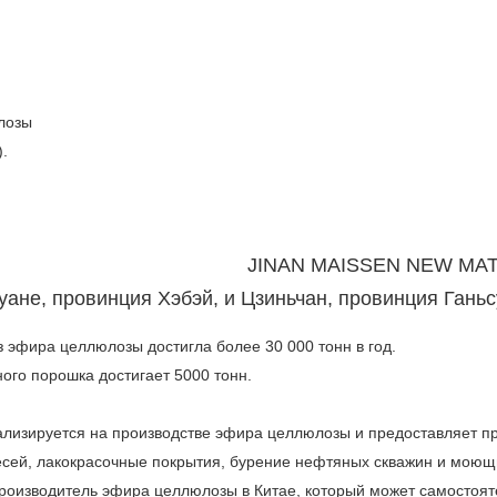
лозы
.
JINAN MAISSEN NEW MATE
не, провинция Хэбэй, и Цзиньчан, провинция Ганьс
 эфира целлюлозы достигла более 30 000 тонн в год.
го порошка достигает 5000 тонн.
зируется на производстве эфира целлюлозы и предоставляет прод
есей, лакокрасочные покрытия, бурение нефтяных скважин и моющие
производитель эфира целлюлозы в Китае, который может самостоят